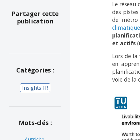
Le réseau 
des pistes
Partager cette
de métro e
publication
climatique
planificat
et actifs
(
Lors de la 
en appren
Catégories :
planificat
voie de la 
Insights FR
Mots-clés :
Autriche
,