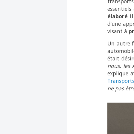
transports
essentiels
élaboré i
d’une appr
visant à
p
Un autre f
automobile
était dési
nous, les 
explique 
Transports 
ne pas êtr