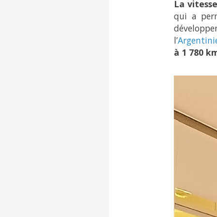
La vitess
qui a perm
développ
l’
Argentini
à 1 780 km