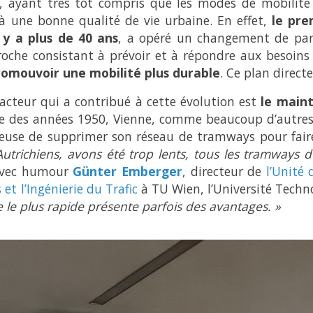
, ayant très tôt compris que les modes de mobilité 
 à une bonne qualité de vie urbaine. En effet,
le pre
l y a plus de 40 ans
, a opéré un changement de par
oche consistant à prévoir et à répondre aux besoins
romouvoir une mobilité plus durable
. Ce plan directe
acteur qui a contribué à cette évolution est
le main
 des années 1950, Vienne, comme beaucoup d’autres 
reuse de supprimer son réseau de tramways pour fair
Autrichiens, avons été trop lents, tous les tramways 
avec humour
Günter Emberger
, directeur de
l’Unité 
et l’Ingénierie du Trafic
à TU Wien, l’Université Techn
e le plus rapide présente parfois des avantages. »