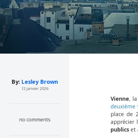
By:
Lesley Brown
12 janvier 2026
Vienne
, l
deuxième v
place de 
no comments
apprécier 
publics
et