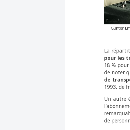
Günter Emb
La réparti
pour les t
18 % pour 
de noter q
de transp
1993, de fr
Un autre é
l’abonneme
remarquabl
de personn