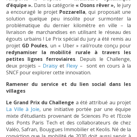
d’équipe ».
Dans la catégorie
« Osons rêver »,
le jury
a encouragé le projet
Pozzarella
, qui proposait une
solution quelque peu insolite pour surmonter la
problématique du dernier kilomètre en ville – la
livraison de marchandises en utilisant le réseau des
égouts urbains ! Le Prix spécial du jury a été remis au
projet
GD Poules
, un « Uber » rail/route conçu pour
redynamiser la mobilité rurale à travers les
petites lignes ferroviaires
. Depuis le Challenge,
deux projets –
Draisy
et
Flexy
– sont en cours à la
SNCF pour explorer cette innovation.
Ramener du service et du lien social dans les
villages
Le Grand Prix du Challenge
a été attribué au projet
La Ville à Joie
, une initiative portée par une équipe
mixte d’étudiants provenant de Sciences Po et l’Ecole
des Ponts Paris Tech et des collaborateurs de chez
Valéo, Safran, Bouygues Immobilier et Keolis. Né de la
conviction que la mobilité de 2030 doit aussi servir à