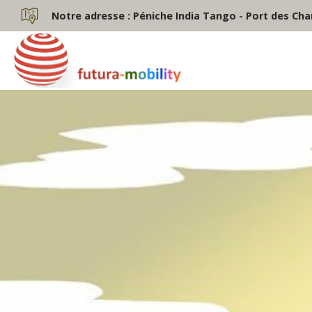
Notre adresse :
Péniche India Tango - Port des Cha