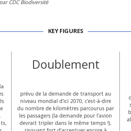
ar CDC Biodiversité
KEY FIGURES
Doublement
la
es
prévu de la demande de transport au
és
niveau mondial d’ici 2070, c’est-à-dire
Le
du nombre de kilomètres parcourus par
b
,
les passagers (la demande pour l’avion
a
ts,
devrait tripler dans le même temps !),
s
risquant fort d’accentuer encore à