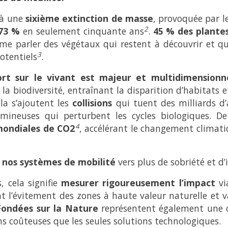
 à une
sixième extinction de masse
, provoquée par l
2
73 %
en seulement cinquante ans
.
45 % des plantes
e parler des végétaux qui restent à découvrir et qui
3
otentiels
.
rt sur le vivant est majeur et multidimensionne
 la biodiversité, entraînant la disparition d’habitats 
la s’ajoutent les
collisions
qui tuent des milliards d
ineuses qui perturbent les cycles biologiques. De 
4
mondiales de CO2
, accélérant le changement climati
 nos systèmes de mobilité
vers plus de sobriété et d’
, cela signifie
mesurer rigoureusement l’impact
vi
t l’évitement des zones à haute valeur naturelle et v
Fondées sur la Nature
représentent également une o
ns coûteuses que les seules solutions technologiques.