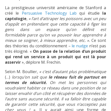
La prestigieuse université américaine de Stanford a
créé le
Persuasive Technology Lab
qui étudie
la
captologie
,
« l’art d’attraper les poissons avec un peu
d’appât en prétendant que cette capacité à figer les
gens dans un espace qu’on définit est
formidable parce qu’on va pouvoir leur apprendre à
mieux se soigner, à mieux apprendre, etc. ».
Ce sont
des théories du conditionnement –
le nudge
n’est pas
très éloigné. «
On passe de la relation d’un produit
qui rend un service à un produit qui est là pour
asservir
», déplore M. Frechin.
Selon M. Boullier,
« c’est d’autant plus problématique
(…)
lorsqu’on sait que
le réseau fuit de partout en
termes de sécurité.
On met les personnes qui
voudraient habiter ce réseau dans une position de se
laisser envahir d’un côté et récupérer des données de
l’autre sans aucune sécurité. Il va falloir être capable
de garantir cette sécurité, que vous n’acceptiez pas
chez vous ! ».
Il y aurait ainsi une forme de