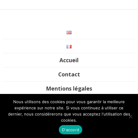
Accueil
Contact
Mentions légales
Nous utilisons des cookies pour vous garantir la meilleure
©2017-2020 Futura Mobility. All rights reserved / Site by
UP Digital
expérience sur notre site. Si vous continuez à utiliser ce
Studio
dernier, nous considérerons que vous acceptez l'utilisation des
cookies.
D'accord