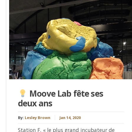
Moove Lab fête ses
deux ans
By:
Lesley Brown
Jan 14, 2020
Station F, « le plus grand incubateur de