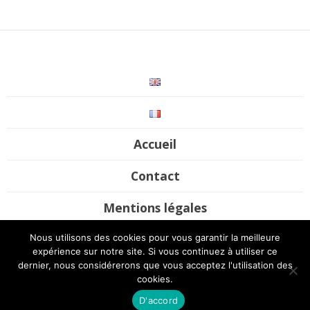
Accueil
Contact
Mentions légales
Nous utilisons des cookies pour vous garantir la meilleure
©2017-2020 Futura Mobility. All rights reserved / Site by
UP Digital
expérience sur notre site. Si vous continuez à utiliser ce
Studio
dernier, nous considérerons que vous acceptez l'utilisation des
cookies.
D'accord